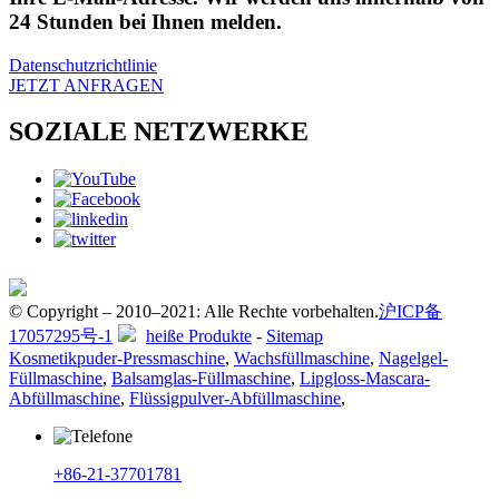
24 Stunden bei Ihnen melden.
Datenschutzrichtlinie
JETZT ANFRAGEN
SOZIALE NETZWERKE
© Copyright – 2010–2021: Alle Rechte vorbehalten.
沪ICP备
17057295号-1
heiße Produkte
-
Sitemap
Kosmetikpuder-Pressmaschine
,
Wachsfüllmaschine
,
Nagelgel-
Füllmaschine
,
Balsamglas-Füllmaschine
,
Lipgloss-Mascara-
Abfüllmaschine
,
Flüssigpulver-Abfüllmaschine
,
+86-21-37701781