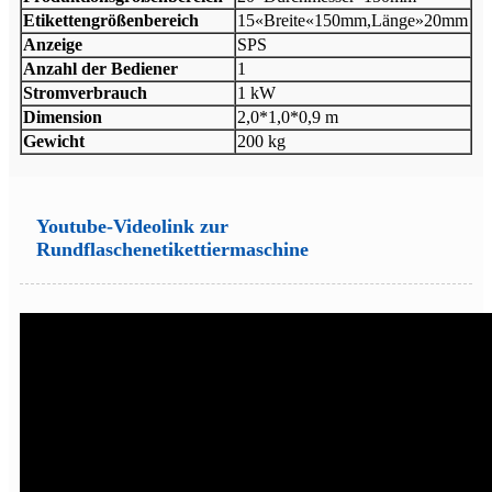
Etikettengrößenbereich
15«Breite«150mm,Länge»20mm
Anzeige
SPS
Anzahl der Bediener
1
Stromverbrauch
1 kW
Dimension
2,0*1,0*0,9 m
Gewicht
200 kg
Youtube-Videolink zur
Rundflaschenetikettiermaschine