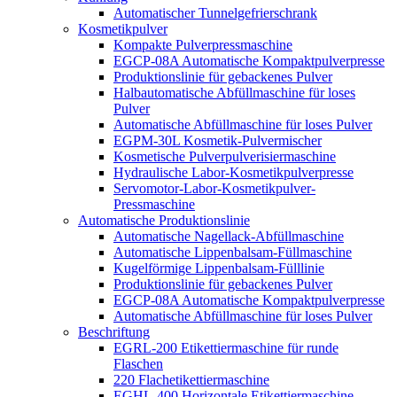
Automatischer Tunnelgefrierschrank
Kosmetikpulver
Kompakte Pulverpressmaschine
EGCP-08A Automatische Kompaktpulverpresse
Produktionslinie für gebackenes Pulver
Halbautomatische Abfüllmaschine für loses
Pulver
Automatische Abfüllmaschine für loses Pulver
EGPM-30L Kosmetik-Pulvermischer
Kosmetische Pulverpulverisiermaschine
Hydraulische Labor-Kosmetikpulverpresse
Servomotor-Labor-Kosmetikpulver-
Pressmaschine
Automatische Produktionslinie
Automatische Nagellack-Abfüllmaschine
Automatische Lippenbalsam-Füllmaschine
Kugelförmige Lippenbalsam-Fülllinie
Produktionslinie für gebackenes Pulver
EGCP-08A Automatische Kompaktpulverpresse
Automatische Abfüllmaschine für loses Pulver
Beschriftung
EGRL-200 Etikettiermaschine für runde
Flaschen
220 Flachetikettiermaschine
EGHL-400 Horizontale Etikettiermaschine