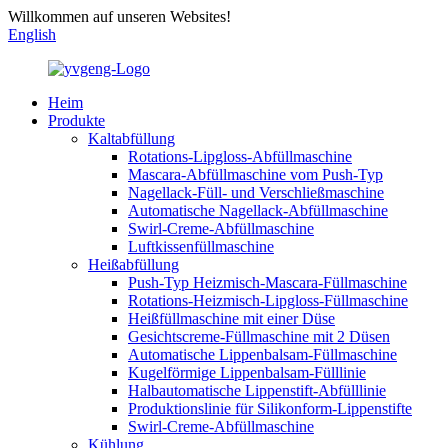
Willkommen auf unseren Websites!
English
Heim
Produkte
Kaltabfüllung
Rotations-Lipgloss-Abfüllmaschine
Mascara-Abfüllmaschine vom Push-Typ
Nagellack-Füll- und Verschließmaschine
Automatische Nagellack-Abfüllmaschine
Swirl-Creme-Abfüllmaschine
Luftkissenfüllmaschine
Heißabfüllung
Push-Typ Heizmisch-Mascara-Füllmaschine
Rotations-Heizmisch-Lipgloss-Füllmaschine
Heißfüllmaschine mit einer Düse
Gesichtscreme-Füllmaschine mit 2 Düsen
Automatische Lippenbalsam-Füllmaschine
Kugelförmige Lippenbalsam-Fülllinie
Halbautomatische Lippenstift-Abfülllinie
Produktionslinie für Silikonform-Lippenstifte
Swirl-Creme-Abfüllmaschine
Kühlung