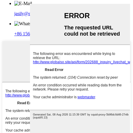
jasily@eugeng.com
+86 15601877627