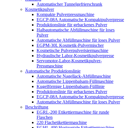
Automatischer Tunnelgefrierschrank
Kosmetikpulver
Kompakte Pulverpressmaschine
EGCP-08A Automatische Kompaktpulverpresse
Produktionslinie für gebackenes Pulver
Halbautomatische Abfüllmaschine für loses
Pulver
Automatische Abfüllmaschine für loses Pulver
EGPM-30L Kosmetik-Pulvermischer
Kosmetische Pulverpulverisiermaschine
Hydraulische Labor-Kosmetikpulverpresse
Servomotor-Labor-Kosmetikpulver-
Pressmaschine
Automatische Produktionslinie
Automatische Nagellack-Abfüllmaschine
Automatische Lippenbalsam-Füllmaschine
Kugelförmige Lippenbalsam-Fülllinie
Produktionslinie für gebackenes Pulver
EGCP-08A Automatische Kompaktpulverpresse
Automatische Abfüllmaschine für loses Pulver
Beschriftung
EGRL-200 Etikettiermaschine für runde
Flaschen
220 Flachetikettiermaschine
EGHL-400 Horizontale Etikettiermaschine