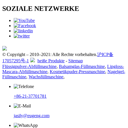
SOZIALE NETZWERKE
© Copyright – 2010–2021: Alle Rechte vorbehalten.
沪ICP备
17057295号-1
heiße Produkte
-
Sitemap
Flüssigpulver-Abfüllmaschine
,
Balsamglas-Füllmaschine
,
Lipgloss-
Mascara-Abfüllmaschine
,
Kosmetikpuder-Pressmaschine
,
Nagelgel-
Füllmaschine
,
Wachsfüllmaschine
,
+86-21-37701781
jasily@eugeng.com