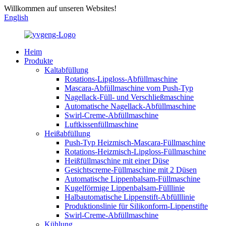
Willkommen auf unseren Websites!
English
Heim
Produkte
Kaltabfüllung
Rotations-Lipgloss-Abfüllmaschine
Mascara-Abfüllmaschine vom Push-Typ
Nagellack-Füll- und Verschließmaschine
Automatische Nagellack-Abfüllmaschine
Swirl-Creme-Abfüllmaschine
Luftkissenfüllmaschine
Heißabfüllung
Push-Typ Heizmisch-Mascara-Füllmaschine
Rotations-Heizmisch-Lipgloss-Füllmaschine
Heißfüllmaschine mit einer Düse
Gesichtscreme-Füllmaschine mit 2 Düsen
Automatische Lippenbalsam-Füllmaschine
Kugelförmige Lippenbalsam-Fülllinie
Halbautomatische Lippenstift-Abfülllinie
Produktionslinie für Silikonform-Lippenstifte
Swirl-Creme-Abfüllmaschine
Kühlung