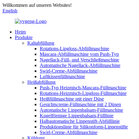
Willkommen auf unseren Websites!
English
Heim
Produkte
Kaltabfüllung
Rotations-Lipgloss-Abfüllmaschine
Mascara-Abfüllmaschine vom Push-Typ
Nagellack-Füll- und Verschließmaschine
Automatische Nagellack-Abfüllmaschine
Swirl-Creme-Abfüllmaschine
Luftkissenfüllmaschine
Heißabfüllung
Push-Typ Heizmisch-Mascara-Füllmaschine
Rotations-Heizmisch-Lipgloss-Füllmaschine
Heißfüllmaschine mit einer Düse
Gesichtscreme-Füllmaschine mit 2 Düsen
Automatische Lippenbalsam-Füllmaschine
Kugelförmige Lippenbalsam-Fülllinie
Halbautomatische Lippenstift-Abfülllinie
Produktionslinie für Silikonform-Lippenstifte
Swirl-Creme-Abfüllmaschine
Kühlung