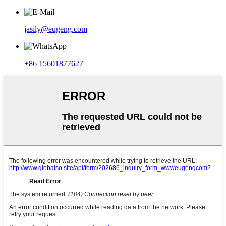
jasily@eugeng.com
+86 15601877627