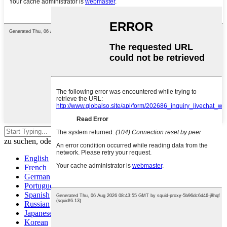
Drücken Sie die Eingabetaste, um
zu suchen, oder ESC, um zu schließen
English
French
German
Portuguese
Spanish
Russian
Japanese
Korean