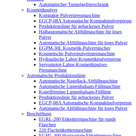
Automatischer Tunnelgefrierschrank
Kosmetikpulver
Kompakte Pulverpressmaschine
EGCP-08A Automatische Kompaktpulverpresse
Produktionslinie für gebackenes Pulver
Halbautomatische Abfüllmaschine für loses
Pulver
Automatische Abfüllmaschine für loses Pulver
EGPM-30L Kosmetik-Pulvermischer
Kosmetische Pulverpulverisiermaschine
Hydraulische Labor-Kosmetikpulverpresse
Servomotor-Labor-Kosmetikpulver-
Pressmaschine
Automatische Produktionslinie
Automatische Nagellack-Abfüllmaschine
Automatische Lippenbalsam-Füllmaschine
Kugelförmige Lippenbalsam-Fülllinie
Produktionslinie für gebackenes Pulver
EGCP-08A Automatische Kompaktpulverpresse
Automatische Abfüllmaschine für loses Pulver
Beschriftung
EGRL-200 Etikettiermaschine für runde
Flaschen
220 Flachetikettiermaschine
EGHL-400 Horizontale Etikettiermaschine