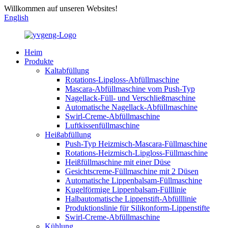
Willkommen auf unseren Websites!
English
Heim
Produkte
Kaltabfüllung
Rotations-Lipgloss-Abfüllmaschine
Mascara-Abfüllmaschine vom Push-Typ
Nagellack-Füll- und Verschließmaschine
Automatische Nagellack-Abfüllmaschine
Swirl-Creme-Abfüllmaschine
Luftkissenfüllmaschine
Heißabfüllung
Push-Typ Heizmisch-Mascara-Füllmaschine
Rotations-Heizmisch-Lipgloss-Füllmaschine
Heißfüllmaschine mit einer Düse
Gesichtscreme-Füllmaschine mit 2 Düsen
Automatische Lippenbalsam-Füllmaschine
Kugelförmige Lippenbalsam-Fülllinie
Halbautomatische Lippenstift-Abfülllinie
Produktionslinie für Silikonform-Lippenstifte
Swirl-Creme-Abfüllmaschine
Kühlung