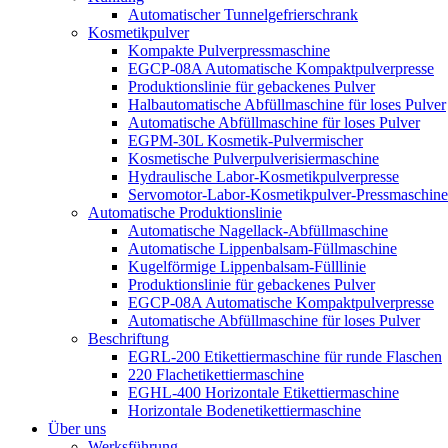
Automatischer Tunnelgefrierschrank
Kosmetikpulver
Kompakte Pulverpressmaschine
EGCP-08A Automatische Kompaktpulverpresse
Produktionslinie für gebackenes Pulver
Halbautomatische Abfüllmaschine für loses Pulver
Automatische Abfüllmaschine für loses Pulver
EGPM-30L Kosmetik-Pulvermischer
Kosmetische Pulverpulverisiermaschine
Hydraulische Labor-Kosmetikpulverpresse
Servomotor-Labor-Kosmetikpulver-Pressmaschine
Automatische Produktionslinie
Automatische Nagellack-Abfüllmaschine
Automatische Lippenbalsam-Füllmaschine
Kugelförmige Lippenbalsam-Fülllinie
Produktionslinie für gebackenes Pulver
EGCP-08A Automatische Kompaktpulverpresse
Automatische Abfüllmaschine für loses Pulver
Beschriftung
EGRL-200 Etikettiermaschine für runde Flaschen
220 Flachetikettiermaschine
EGHL-400 Horizontale Etikettiermaschine
Horizontale Bodenetikettiermaschine
Über uns
Werksführung