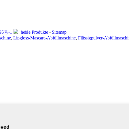
95号-1
heiße Produkte
-
Sitemap
schine
,
Lipgloss-Mascara-Abfüllmaschine
,
Flüssigpulver-Abfüllmaschi