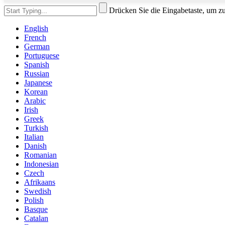
Drücken Sie die Eingabetaste, um z
English
French
German
Portuguese
Spanish
Russian
Japanese
Korean
Arabic
Irish
Greek
Turkish
Italian
Danish
Romanian
Indonesian
Czech
Afrikaans
Swedish
Polish
Basque
Catalan