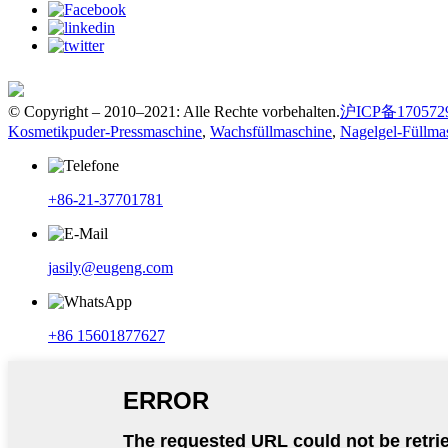
© Copyright – 2010–2021: Alle Rechte vorbehalten.
沪ICP备170572
Kosmetikpuder-Pressmaschine
,
Wachsfüllmaschine
,
Nagelgel-Füllma
+86-21-37701781
jasily@eugeng.com
+86 15601877627