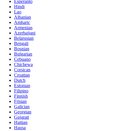
Esperanto
Hindi
Lao
Albanian
Amharic
Armenian
Azerbaijani
Belarusian
Bengali
Bosnian
Bulgarian
Cebuano
Chichewa
Corsican
Croatian
Dutch
Estonian
Filipino
Finnish
Frisian
Galician
Georgian
Gujarati
Haitian
Hausa