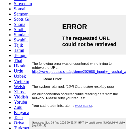
Slovenian
Somali
Samoan
Scots Gaelic
Shona
Sindhi
Sundanese
Swahili
Tajik
Tamil
Telugu
Thai
Ukrainian
Urdu
Uzbek
Vietnamese
Welsh
Xhosa
Yiddish
Yoruba
Zulu
Kinyarwanda
Tatar
Oriya
Turkmen