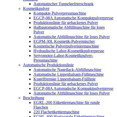
Automatischer Tunnelgefrierschrank
Kosmetikpulver
Kompakte Pulverpressmaschine
EGCP-08A Automatische Kompaktpulverpresse
Produktionslinie für gebackenes Pulver
Halbautomatische Abfüllmaschine für loses
Pulver
Automatische Abfüllmaschine für loses Pulver
EGPM-30L Kosmetik-Pulvermischer
Kosmetische Pulverpulverisiermaschine
Hydraulische Labor-Kosmetikpulverpresse
Servomotor-Labor-Kosmetikpulver-
Pressmaschine
Automatische Produktionslinie
Automatische Nagellack-Abfüllmaschine
Automatische Lippenbalsam-Füllmaschine
Kugelförmige Lippenbalsam-Fülllinie
Produktionslinie für gebackenes Pulver
EGCP-08A Automatische Kompaktpulverpresse
Automatische Abfüllmaschine für loses Pulver
Beschriftung
EGRL-200 Etikettiermaschine für runde
Flaschen
220 Flachetikettiermaschine
EGHL-400 Horizontale Etikettiermaschine