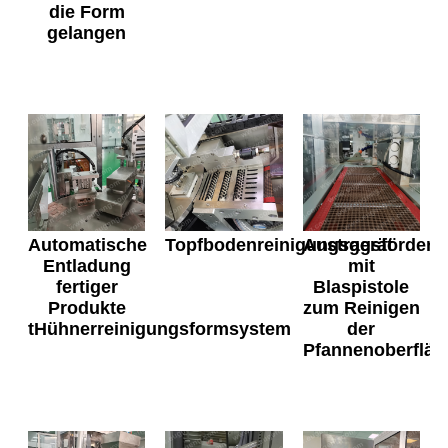
die Form
gelangen
Automatische
Topfbodenreinigungsgerät
Austragsfördere
Entladung
mit
fertiger
Blaspistole
Produkte
zum Reinigen
t
Hühnerreinigungsformsystem
der
Pfannenoberfläc