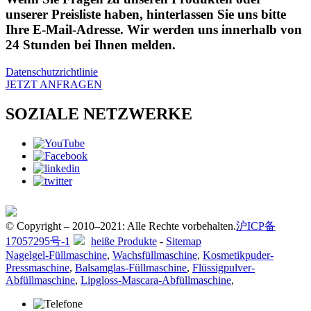
unserer Preisliste haben, hinterlassen Sie uns bitte
Ihre E-Mail-Adresse. Wir werden uns innerhalb von
24 Stunden bei Ihnen melden.
Datenschutzrichtlinie
JETZT ANFRAGEN
SOZIALE NETZWERKE
© Copyright – 2010–2021: Alle Rechte vorbehalten.
沪ICP备
17057295号-1
heiße Produkte
-
Sitemap
Nagelgel-Füllmaschine
,
Wachsfüllmaschine
,
Kosmetikpuder-
Pressmaschine
,
Balsamglas-Füllmaschine
,
Flüssigpulver-
Abfüllmaschine
,
Lipgloss-Mascara-Abfüllmaschine
,