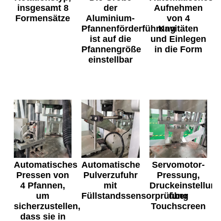
insgesamt 8
der
Aufnehmen
Formensätze
Aluminium-
von 4
Pfannenförderführung
Kavitäten
ist auf die
und Einlegen
Pfannengröße
in die Form
einstellbar
Automatisches
Automatische
Servomotor-
Pressen von
Pulverzufuhr
Pressung,
4 Pfannen,
mit
Druckeinstellun
um
Füllstandssensorprüfung
über
sicherzustellen,
Touchscreen
dass sie in