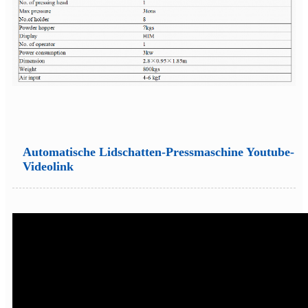
Automatische Lidschatten-Pressmaschine Youtube-
Videolink