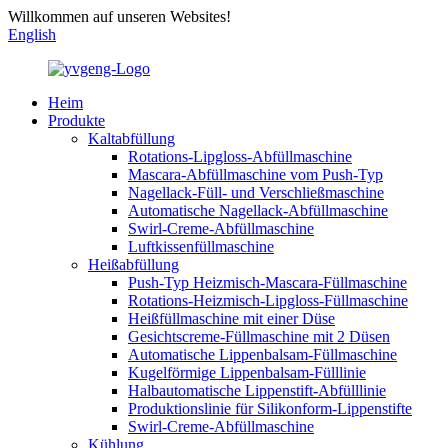
Willkommen auf unseren Websites!
English
Heim
Produkte
Kaltabfüllung
Rotations-Lipgloss-Abfüllmaschine
Mascara-Abfüllmaschine vom Push-Typ
Nagellack-Füll- und Verschließmaschine
Automatische Nagellack-Abfüllmaschine
Swirl-Creme-Abfüllmaschine
Luftkissenfüllmaschine
Heißabfüllung
Push-Typ Heizmisch-Mascara-Füllmaschine
Rotations-Heizmisch-Lipgloss-Füllmaschine
Heißfüllmaschine mit einer Düse
Gesichtscreme-Füllmaschine mit 2 Düsen
Automatische Lippenbalsam-Füllmaschine
Kugelförmige Lippenbalsam-Fülllinie
Halbautomatische Lippenstift-Abfülllinie
Produktionslinie für Silikonform-Lippenstifte
Swirl-Creme-Abfüllmaschine
Kühlung